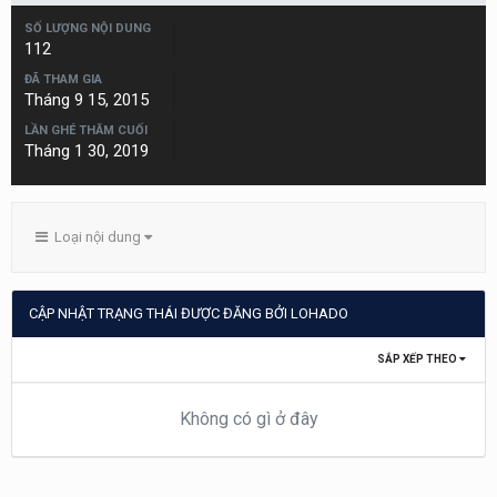
SỐ LƯỢNG NỘI DUNG
112
ĐÃ THAM GIA
Tháng 9 15, 2015
LẦN GHÉ THĂM CUỐI
Tháng 1 30, 2019
Loại nội dung
CẬP NHẬT TRẠNG THÁI ĐƯỢC ĐĂNG BỞI LOHADO
SẮP XẾP THEO
Không có gì ở đây