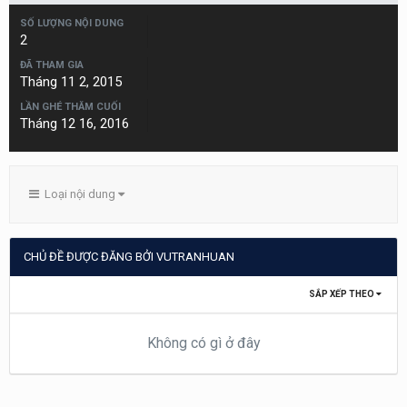
SỐ LƯỢNG NỘI DUNG
2
ĐÃ THAM GIA
Tháng 11 2, 2015
LẦN GHÉ THĂM CUỐI
Tháng 12 16, 2016
Loại nội dung
CHỦ ĐỀ ĐƯỢC ĐĂNG BỞI VUTRANHUAN
SẮP XẾP THEO
Không có gì ở đây