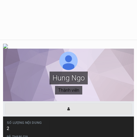
Hung Ngo
Thành viên
SỐ LƯỢNG NỘI DUNG
2
ĐÃ THAM GIA