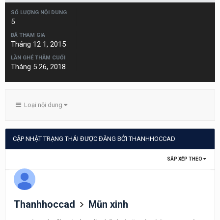
SỐ LƯỢNG NỘI DUNG
5
ĐÃ THAM GIA
Tháng 12 1, 2015
LẦN GHÉ THĂM CUỐI
Tháng 5 26, 2018
Loại nội dung
CẬP NHẬT TRẠNG THÁI ĐƯỢC ĐĂNG BỞI THANHHOCCAD
SẮP XẾP THEO
Thanhhoccad
Mũn xinh