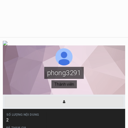
phong3291
Thành viên
SỐ LƯỢNG NỘI DUNG
2
ĐÃ THAM GIA