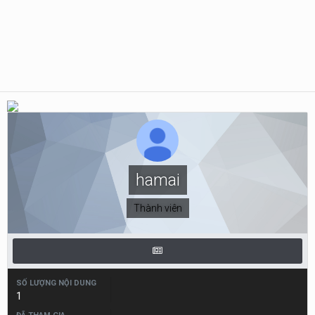
hamai
Thành viên
SỐ LƯỢNG NỘI DUNG
1