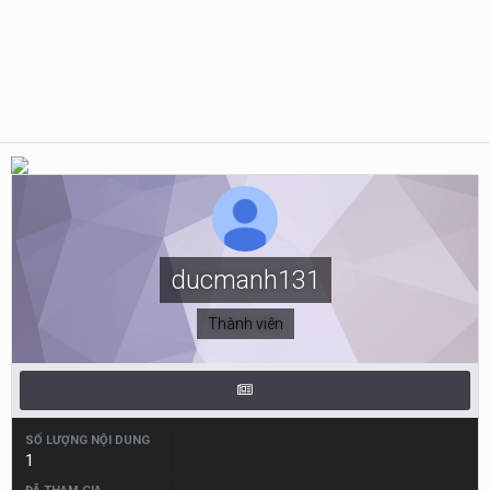
ducmanh131
Thành viên
SỐ LƯỢNG NỘI DUNG
1