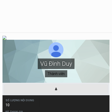
Vũ Đình Duy
Thành viên
SỐ LƯỢNG NỘI DUNG
10
ĐÃ THAM GIA