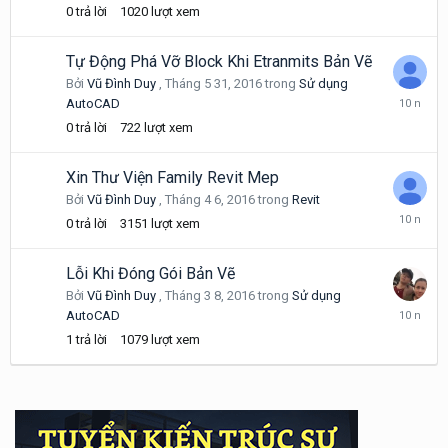
0
trả lời
1020
lượt xem
2,
2016
Tự Động Phá Vỡ Block Khi Etranmits Bản Vẽ
Bởi
Vũ Đình Duy
,
Tháng 5 31, 2016
trong
Sử dụng
Tháng
AutoCAD
5
0
trả lời
722
lượt xem
31,
2016
Xin Thư Viện Family Revit Mep
Bởi
Vũ Đình Duy
,
Tháng 4 6, 2016
trong
Revit
Tháng
0
trả lời
3151
lượt xem
4
6,
2016
Lỗi Khi Đóng Gói Bản Vẽ
Bởi
Vũ Đình Duy
,
Tháng 3 8, 2016
trong
Sử dụng
Tháng
AutoCAD
3
1
trả lời
1079
lượt xem
9,
2016