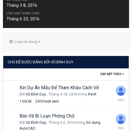
Tháng 3 8, 2016
LẦN GHÉ THĂM CUỐI
Tháng 6 23, 2016
Loại nội dung
CHỦ ĐỀ ĐƯỢC ĐĂNG BỞI VŨ ĐÌNH DUY
SẮP XẾP THEO
Xin Dự Án Mẫu Để Tham Khảo Cách Vẽ
Bởi
Vũ Đình Duy
,
Tháng 4 18, 2016
trong
Revit
Tháng
1
trả lời
2410
lượt xem
7
3,
2016
Bản Vẽ Bị Loạn Phông Chữ
Bởi
Vũ Đình Duy
,
Tháng 6 2, 2016
trong
Sử dụng
Tháng
AutoCAD
6