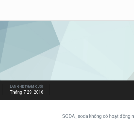
LẦN GHÉ THĂM CUỐI
Tháng 7 29, 2016
SODA_soda không có hoạt động nà