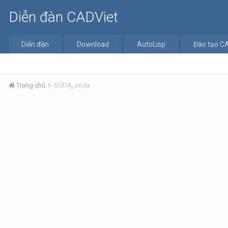
Diễn đàn CADViet
Diễn đàn
Download
AutoLisp
Đào tạo C
Trang chủ
SODA_soda