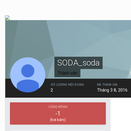
SODA_soda
Thành viên
SỐ LƯỢNG NỘI DUNG
ĐÃ THAM GIA
2
Tháng 3 8, 2016
CỘNG ĐỒNG
-1
(hơi kém)