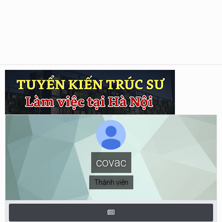
covac
Thành viên