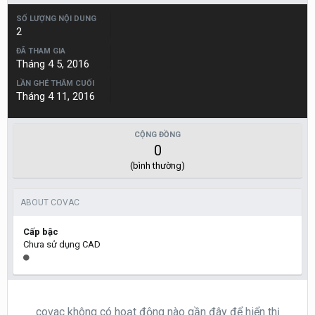
SỐ LƯỢNG NỘI DUNG
2
ĐÃ THAM GIA
Tháng 4 5, 2016
LẦN GHÉ THĂM CUỐI
Tháng 4 11, 2016
CỘNG ĐỒNG
0
(bình thường)
ABOUT COVAC
Cấp bậc
Chưa sử dụng CAD
covac không có hoạt động nào gần đây để hiển thị