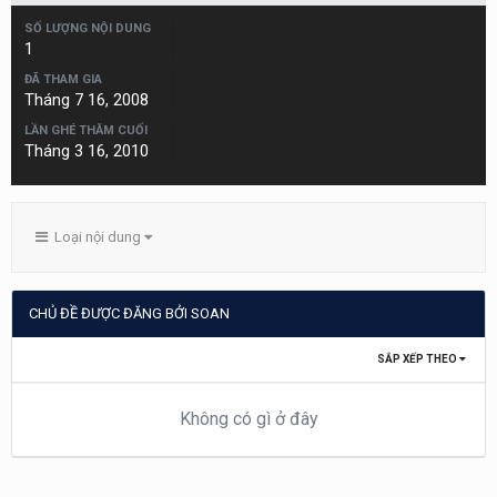
SỐ LƯỢNG NỘI DUNG
1
ĐÃ THAM GIA
Tháng 7 16, 2008
LẦN GHÉ THĂM CUỐI
Tháng 3 16, 2010
Loại nội dung
CHỦ ĐỀ ĐƯỢC ĐĂNG BỞI SOAN
SẮP XẾP THEO
Không có gì ở đây