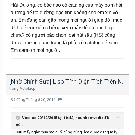
Hải Dương, có bác nào có catalog của máy bơm hải
dương để tra đường đặc tính không cho em xin với
ah. Em đang cần gấp mong mọi người giúp đỡ, mục
đích để em kiểm chứng xem máy đó đã phù hợp
chưa? có người bảo chọn loại hút sâu (HS) cũng
được nhưng quan trọng là phải có catalog để xem.
Em cảm ơn mọi người.
[Nhờ Chỉnh Sửa] Lisp Tính Diện Tích Trên Nhiều Trắc Ngang
trong
AutoLisp
Đã đăng
Tháng 8 20, 2016
·
Vào lúc 20/10/2015 tại 10:42, huunhantvxdts đã
nói:
Sau mấy ngày mày mò cuối cùng cũng làm được đang mày