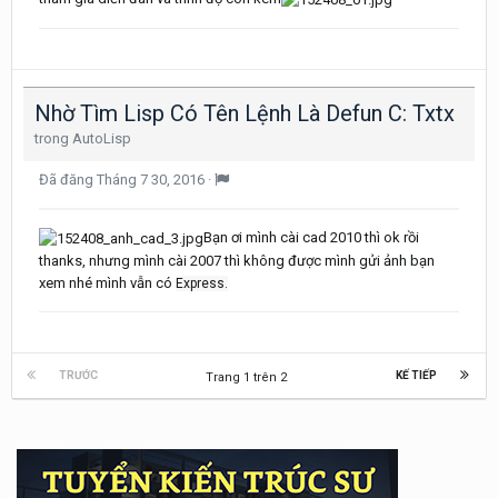
Nhờ Tìm Lisp Có Tên Lệnh Là Defun C: Txtx
trong
AutoLisp
Đã đăng
Tháng 7 30, 2016
·
Bạn ơi mình cài cad 2010 thì ok rồi
thanks, nhưng mình cài 2007 thì không được mình gửi ảnh bạn
xem nhé mình vẫn có
Express.
TRƯỚC
KẾ TIẾP
Trang 1 trên 2