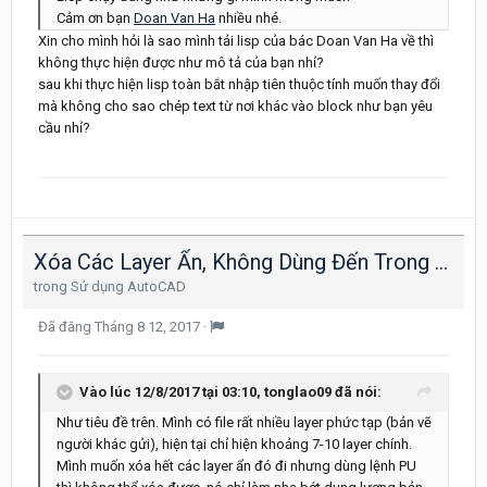
Cảm ơn bạn
Doan Van Ha
nhiều nhé.
Xin cho mình hỏi là sao mình tải lisp của bác Doan Van Ha về thì
không thực hiện được như mô tả của bạn nhỉ?
sau khi thực hiện lisp toàn bắt nhập tiên thuộc tính muốn thay đổi
mà không cho sao chép text từ nơi khác vào block như bạn yêu
cầu nhỉ?
Xóa Các Layer Ẩn, Không Dùng Đến Trong Cad.
trong
Sử dụng AutoCAD
Đã đăng
Tháng 8 12, 2017
·
Vào lúc 12/8/2017 tại 03:10, tonglao09 đã nói:
Như tiêu đề trên. Mình có file rất nhiều layer phức tạp (bản vẽ
người khác gửi), hiện tại chỉ hiện khoảng 7-10 layer chính.
Mình muốn xóa hết các layer ẩn đó đi nhưng dùng lệnh PU