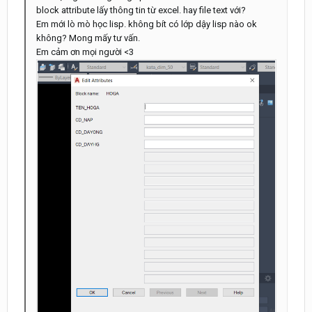
block attribute lấy thông tin từ ex
cel. hay file text với?
Em mới lò mò học lisp. không bít có lớp dậy lisp nào ok
không? Mong mấ
y tư vấn.
Em cảm ơn mọi người <3