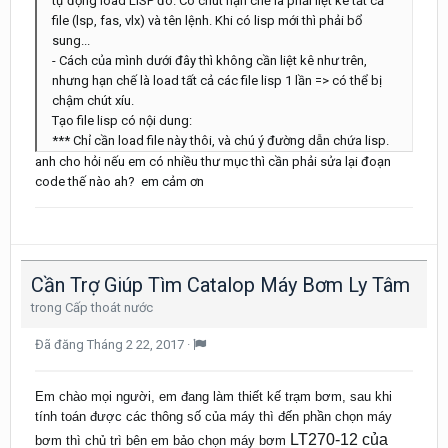
tự động load LISP đó. Có chút hạn chế là phải liệt kê tất cả
file (lsp, fas, vlx) và tên lệnh. Khi có lisp mới thì phải bổ
sung...
- Cách của mình dưới đây thì không cần liệt kê như trên,
nhưng hạn chế là load tất cả các file lisp 1 lần => có thể bị
chậm chút xíu.
Tạo file lisp có nội dung:
*** Chỉ cần load file này thôi, và chú ý đường dẫn chứa lisp.
anh cho hỏi nếu em có nhiều thư mục thì cần phải sửa lại đoạn
code thế nào ah? em cảm ơn
Cần Trợ Giúp Tìm Catalop Máy Bơm Ly Tâm
trong
Cấp thoát nước
Đã đăng
Tháng 2 22, 2017
·
Em chào mọi người, em đang làm thiết kế trạm bơm, sau khi
tính toán được các thông số của máy thì đến phần chọn máy
LT270-12 của
bơm thì chủ trì bên em bảo chọn máy bơm