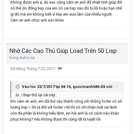
Không được anh ạ, dù sao cũng cảm ơn anh đã nhiệt tình giúp đỡ
có thể do đống lisp của em có cái lisp nào đó bị lỗi hoặc hạn chế
gì đó mà em không biết vì lisp em sưu tầm của nhiều người.
Cảm ơn anh chúc anh sức khỏe
Nhờ Các Cao Thủ Giúp Load Trên 50 Lisp
trong
AutoLisp
Đã đăng
Tháng 7 23, 2017
·
Vào lúc 23/7/2017 tại 04:14, quocmanh04tt đã nói:
Sr...! Bajn thử lại cái này:
Em cảm ơn anh, em đã thử vào thành công với những foder có số
lượng lisp < 50 và đối với foder >50 thì nó chỉ nhận một vài lệnh
còn đa phần là không hiểu lệnh, xin hỏi anh là có cách nào khắc
phục không? nếu không được thì cũng rất là tuyệt rồi.