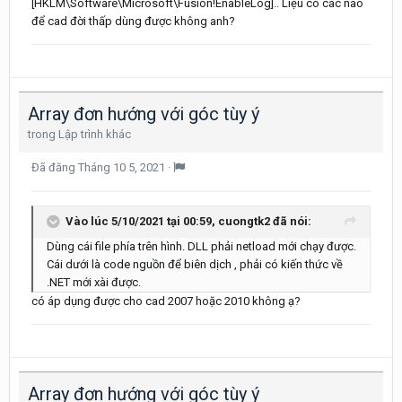
[HKLM\Software\Microsoft\Fusion!EnableLog].. Liệu có các nào
để cad đời thấp dùng được không anh?
Array đơn hướng với góc tùy ý
trong
Lập trình khác
Đã đăng
Tháng 10 5, 2021
·
Vào lúc 5/10/2021 tại 00:59,
cuongtk2
đã nói:
Dùng cái file phía trên hình. DLL phải netload mới chạy được.
Cái dưới là code nguồn để biên dịch , phải có kiến thức về
.NET mới xài được.
có áp dụng được cho cad 2007 hoặc 2010 không ạ?
Array đơn hướng với góc tùy ý