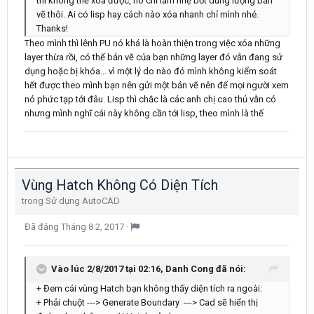
thì không thể xóa được, nó chỉ làm nhẹ bớt dung lượng bản
vẽ thôi. Ai có lisp hay cách nào xóa nhanh chỉ mình nhé.
Thanks!
Theo mình thì lênh PU nó khá là hoàn thiện trong việc xóa những
layer thừa rồi, có thể bản vẽ của bạn những layer đó vẫn đang sử
dụng hoặc bị khóa... vì một lý do nào đó mình không kiểm soát
hết được theo mình bạn nên gửi một bản vẽ nên để mọi người xem
nó phức tạp tới đâu. Lisp thì chắc là các anh chị cao thủ vẫn có
nhưng mình nghĩ cái này không cần tới lisp, theo mình là thế
Vùng Hatch Không Có Diện Tích
trong
Sử dụng AutoCAD
Đã đăng
Tháng 8 2, 2017
·
Vào lúc 2/8/2017 tại 02:16, Danh Cong đã nói:
+ Đem cái vùng Hatch bạn không thấy diện tích ra ngoài:
+ Phải chuột ---> Generate Boundary ---> Cad sẽ hiển thị