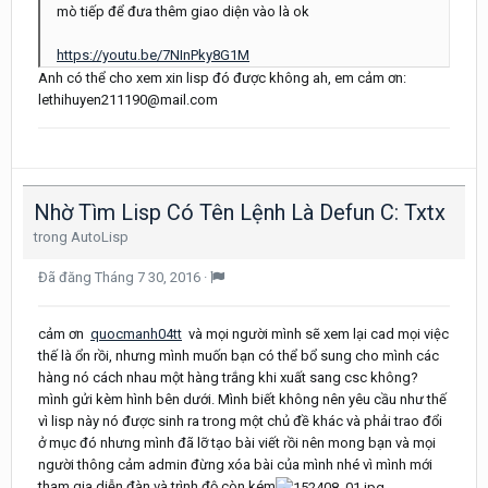
mò tiếp để đưa thêm giao diện vào là ok
https://youtu.be/7NInPky8G1M
Anh có thể cho xem xin lisp đó được không ah, em cảm ơn:
lethihuyen211190@mail.com
Nhờ Tìm Lisp Có Tên Lệnh Là Defun C: Txtx
trong
AutoLisp
Đã đăng
Tháng 7 30, 2016
·
cảm ơn
quocmanh04tt
và mọi người mình sẽ xem lại cad mọi việc
thế là ổn rồi, nhưng mình muốn bạn có thể bổ sung cho mình các
hàng nó cách nhau một hàng trắng khi xuất sang csc không?
mình gửi kèm hình bên dưới. Mình biết không nên yêu cầu như thế
vì lisp này nó được sinh ra trong một chủ đề khác và phải trao đổi
ở mục đó nhưng mình đã lỡ tạo bài viết rồi nên mong bạn và mọi
người thông cảm admin đừng xóa bài của mình nhé vì mình mới
tham gia diễn đàn và trình độ còn kém