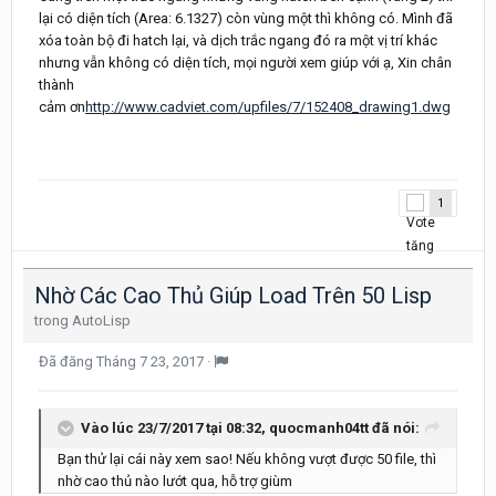
lại có diện tích (Area: 6.1327) còn vùng một thì không có. Mình đã
xóa toàn bộ đi hatch lại, và dịch trắc ngang đó ra một vị trí khác
nhưng vẫn không có diện tích, mọi người xem giúp với ạ, Xin chân
thành
cảm ơn
http://www.cadviet.com/upfiles/7/152408_drawing1.dwg
1
Nhờ Các Cao Thủ Giúp Load Trên 50 Lisp
trong
AutoLisp
Đã đăng
Tháng 7 23, 2017
·
Vào lúc 23/7/2017 tại 08:32, quocmanh04tt đã nói:
Bạn thử lại cái này xem sao! Nếu không vượt được 50 file, thì
nhờ cao thủ nào lướt qua, hỗ trợ giùm