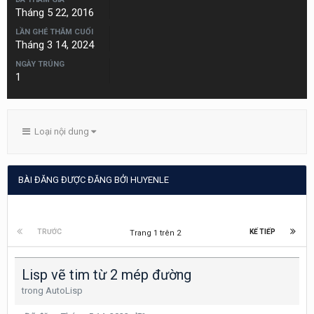
Tháng 5 22, 2016
LẦN GHÉ THĂM CUỐI
Tháng 3 14, 2024
NGÀY TRÚNG
1
Loại nội dung
BÀI ĐĂNG ĐƯỢC ĐĂNG BỞI HUYENLE
TRƯỚC
KẾ TIẾP
Trang 1 trên 2
Lisp vẽ tim từ 2 mép đường
trong
AutoLisp