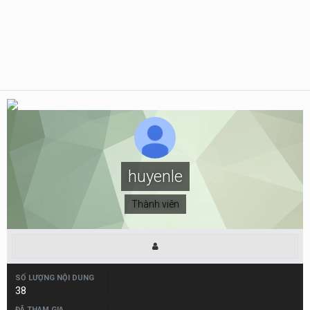
huyenle
Thành viên
SỐ LƯỢNG NỘI DUNG
38
ĐÃ THAM GIA