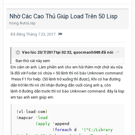
Nhờ Các Cao Thủ Giúp Load Trên 50 Lisp
trong
AutoLisp
Đã đăng
Tháng 7 23, 2017
·
Vào lúc 23/7/2017 tại 02:32, quocmanh04tt đã nói:
Bạn thử cái này xem
Em cảm ơn anh. Làm phiền anh cho em hỏi thêm một chút xíu nữa
là đối với Foder có chứa > 50 lệnh thì nó báo Unknown command.
Press F1 for help. (50 lệnh trở xuống thì được), Khi có hai đường
dẫn trở lên thì nó chỉ nhận đường dẫn cuối cùng anh ạ, còn
lệnh ở đường dẫn trước thì nó báo Unknown command. đây là lisp
em tạo anh xem giúp em:
(
vl
-
load
-
com
)
(
mapcar 
'load

        (apply '
append

(
foreach
 d  
'("C:/Library 