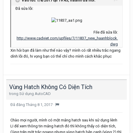
Vào lúc 1/8/2017 tại 19:43, haanh đã nói:
Đã sửa lỗi:
File đã sửa lỗi:
http://www.cadviet.com/upfiles/7/11837_new_haanhblock.
dwg
Xin hỏi bạn đã làm như thế nào vậy? mình có rất nhiều trắc ngang
dính lỗi đó, hi vọng bạn có thể chỉ cho mình cách khắc phục
Vùng Hatch Không Có Diện Tích
trong
Sử dụng AutoCAD
Đã đăng
Tháng 8 1, 2017
·
Chào mọi người, mình có một mảng hatch sau khi sử dụng lênh
LI để xem thông tin mảng hatch đó thì không thấy có diện tích,
Cùng trên một trắc ngang nhưng vùng hatch bên cạnh (vùng 2) thì