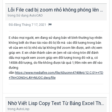
Lỗi File cad bị zoom nhỏ không phóng lên được
trong
Sử dụng AutoCAD
Đã đăng
Tháng 7 17, 2021
·
E chào mọi người, em đang sử dụng bản vẽ bình thường tuy nhiên
không biết do thao tác nào đó bị lỗi mà các đối tượng trong bản
vẽ của em nó bị nhỏ xíu lại không thể zoom lên được, anh chị xem
giúp em. E xin chân thành cảm ơn (em vẽ cái vòng tròn để đánh
dấu mọi người xem zoom giúp em đối tượng trong đó với ạ, có
14506 đối tượng, do file không được tải quá 1,95m nên em để vào
đường
dẫn
https://www.mediafire.com/file/63ucmn474jl8vij/12.C.01++TD
+TN+CONG+LAY+NUOC.dwg/file
Nhờ Viết Lisp Copy Text Từ Bảng Excel Thay Thế Text Trên Bảng Trong File Cad Giữ Nguyên Định Dạng Của Text Trên File Cad
trong
AutoLisp