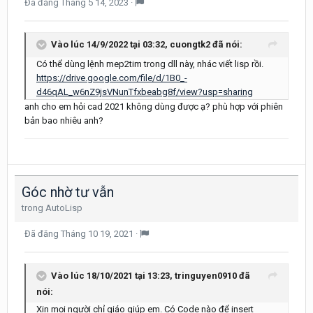
Đã đăng
Tháng 5 14, 2023
·
Vào lúc 14/9/2022 tại 03:32,
cuongtk2
đã nói:
Có thể dùng lệnh mep2tim
trong dll này, nhác viết lisp rồi.
https://drive.google.com/file/d/1B0_-
d46qAL_w6nZ9jsVNunTfxbeabg8f/view?usp=sharing
anh cho em hỏi cad 2021 không dùng được ạ? phù hợp với phiên
bản bao nhiêu anh?
Góc nhờ tư vẫn
trong
AutoLisp
Đã đăng
Tháng 10 19, 2021
·
Vào lúc 18/10/2021 tại 13:23,
tringuyen0910
đã
nói:
Xin mọi người chỉ giáo giúp em. Có Code nào để insert