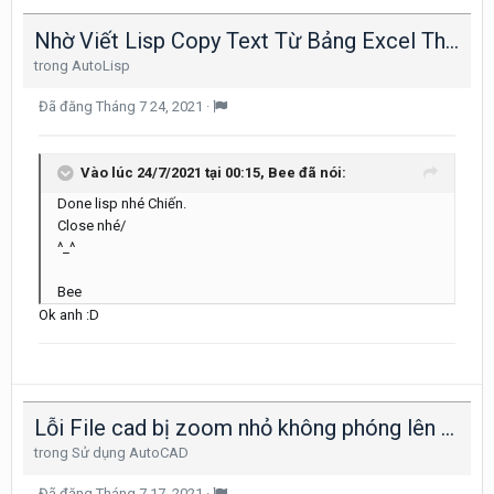
Nhờ Viết Lisp Copy Text Từ Bảng Excel Thay Thế Text Trên Bảng Trong File Cad Giữ Nguyên Định Dạng Của Text Trên File Cad
trong
AutoLisp
Đã đăng
Tháng 7 24, 2021
·
Vào lúc 24/7/2021 tại 00:15,
Bee
đã nói:
Done lisp nhé Chiến.
Close nhé/
^_^
Bee
Ok anh :D
Lỗi File cad bị zoom nhỏ không phóng lên được
trong
Sử dụng AutoCAD
Đã đăng
Tháng 7 17, 2021
·