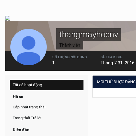
thangmayhocnv
Thành viên
SỐ LƯỢNG NỘI DUNG
ĐÃ THAM GIA
1
Tháng 7 31, 2016
MỌI THỨ ĐƯỢC ĐĂN
Tất cả hoạt động
Hồ sơ
Cập nhật trạng thái
Trạng thái Trả lời
Diễn đàn