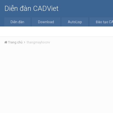
Diễn đàn CADViet
Diễn đàn
Download
AutoLisp
Đào tạo C
Trang chủ
thangmayhocnv