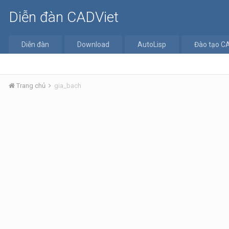
Diễn đàn CADViet
Diễn đàn
Download
AutoLisp
Đào tạo C
Trang chủ
gia_bach