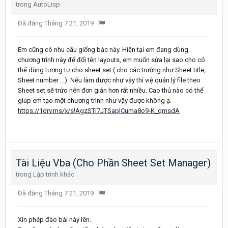
trong
AutoLisp
Đã đăng
Tháng 7 21, 2019
·
Em cũng có nhu cầu giống bác này. Hiện tại em đang dùng
chương trình này để đổi tên layouts, em muốn sửa lại sao cho có
thể dùng tương tự cho sheet set ( cho các trường như Sheet title,
Sheet number ...). Nếu làm được như vậy thì việ quản lý file theo
Sheet set sẽ trửo nên đơn giản hơn rất nhiều. Cao thủ nào có thể
giúp em tạo một chương trình như vậy được không ạ.
https://1drv.ms/x/s!AgzSTi7JTSaplCuma8o9-K_qmsdA
Tài Liệu Vba (Cho Phần Sheet Set Manager)
trong
Lập trình khác
Đã đăng
Tháng 7 21, 2019
·
Xin phép đào bài này lên.