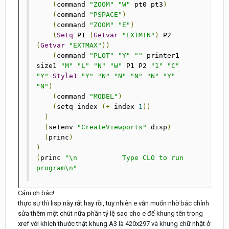
(
command 
"ZOOM"
"W"
 pt0 pt3
)
(
command 
"PSPACE"
)
(
command 
"ZOOM"
"E"
)
(
Setq
 P1 
(
Getvar
"EXTMIN"
)
 P2 
(
Getvar
"EXTMAX"
))
(
command 
"PLOT"
"Y"
""
 printer1 
size1 
"M"
"L"
"N"
"W"
 P1 P2 
"1"
"C"
"Y"
Style1
"Y"
"N"
"N"
"N"
"N"
"Y"
"N"
)
(
command 
"MODEL"
)
(
setq index 
(+
 index 
1
))
)
(
setenv 
"CreateViewports"
 disp
)
(
princ
)
)
(
princ 
"\n           Type CLO to run 
program\n"
Cảm ơn bác!
thực sự thì lisp này rất hay rồi, tuy nhiên e vẫn muốn nhờ bác chỉnh
sửa thêm một chút nữa phần tỷ lệ sao cho e để khung tên trong
xref với khích thước thật khung A3 là 420x297 và khung chữ nhật ở