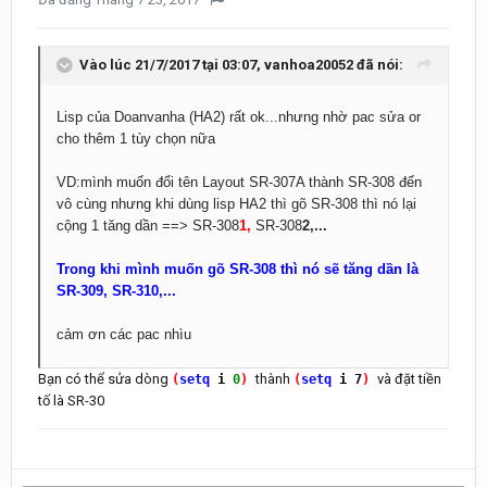
Vào lúc 21/7/2017 tại 03:07, vanhoa20052 đã nói:
Lisp của Doanvanha (HA2) rất ok...nhưng nhờ pac sửa or
cho thêm 1 tùy chọn nữa
VD:mình muốn đổi tên Layout SR-307A thành SR-308 đến
vô cùng nhưng khi dùng lisp HA2 thì gõ SR-308 thì nó lại
cộng 1 tăng dần ==> SR-308
1,
SR-308
2,...
Trong khi mình muốn gõ SR-308 thì nó sẽ tăng dần là
SR-309, SR-310,...
cảm ơn các pac nhìu
Bạn có thể sửa dòng
thành
và đặt tiền
(
setq
i
0
)
(
setq
i
7
)
tố là SR-30