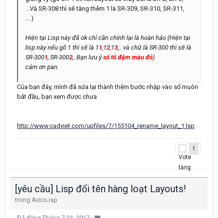
...Và SR-308 thì sẽ tăng thêm 1 là SR-309, SR-310, SR-311,
....)
Hiện tại Lisp này đã ok chỉ cần chỉnh lại là hoàn hảo (Hiện tại
lisp này nếu gõ 1 thì sẽ là 1
1
,1
2
,1
3
,.. và chữ là SR-300 thì sẽ là
SR-300
1
, SR-300
2
,..Bạn lưu ý
số tô đậm màu đỏ
)
cảm ơn pan.
Của bạn đây, mình đã sửa lại thành thêm bước nhập vào số muôn
bắt đầu, bạn xem được chưa
http://www.cadviet.com/upfiles/7/155104_rename_layout_1.lsp
1
[yêu cầu] Lisp đổi tên hàng loạt Layouts!
trong
AutoLisp
Đã đăng
Tháng 7 23, 2017
·