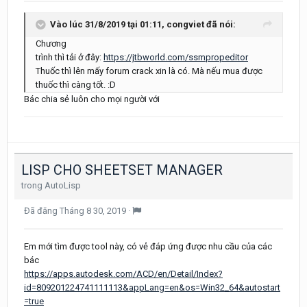
Vào lúc 31/8/2019 tại 01:11,
congviet
đã nói:
Chương
trình thì tải ở đây:
https://jtbworld.com/ssmpropeditor
Thuốc thì lên mấy forum crack xin là có. Mà nếu mua được
thuốc thì càng tốt. :D
Bác chia sẻ luôn cho mọi người với
LISP CHO SHEETSET MANAGER
trong
AutoLisp
Đã đăng
Tháng 8 30, 2019
·
Em mới tìm được tool này, có vẻ đáp ứng được nhu cầu của các
bác
https://apps.autodesk.com/ACD/en/Detail/Index?
id=809201224741111113&appLang=en&os=Win32_64&autostart
=true