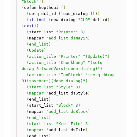
"Block"
)))
(
defun hopthoai	
()
(
setq dcl_id 
(
load_dialog fl
))
(
if
(
not
(
new_dialog 
"CLO"
 dcl_id
))
(
exit
))
(
start_list 
"Printer"
3
)
(
mapcar 
'add_list dsmayin)

  (end_list)

  (Update)

  (action_tile "Printer" "(Update)")

  (action_tile "Chonkhung" "(setq 
ddiag 5)(saveVars)(done_dialog)")

  (action_tile "TaoBlock" "(setq ddiag 
9)(saveVars)(done_dialog)")

  (start_list "Style" 3)

  (mapcar '
add_list dsStyle
)
(
end_list
)
(
start_list 
"Block"
3
)
(
mapcar 
'add_list dsBlock)

  (end_list)

  (start_list "Xref_File" 3)

  (mapcar '
add_list dsFile
)
(
end_list
)