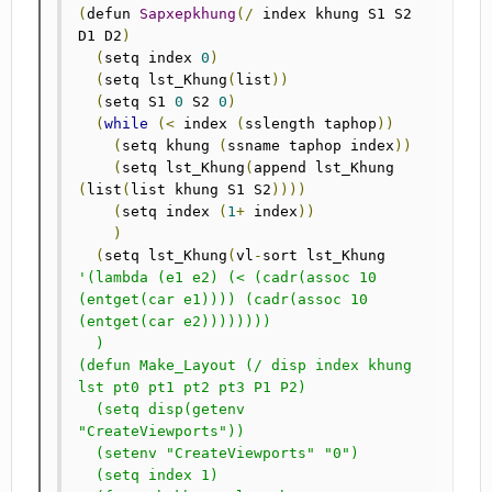
(
defun 
Sapxepkhung
(/
 index khung S1 S2 
D1 D2
)
(
setq index 
0
)
(
setq lst_Khung
(
list
))
(
setq S1 
0
 S2 
0
)
(
while
(<
 index 
(
sslength taphop
))
(
setq khung 
(
ssname taphop index
))
(
setq lst_Khung
(
append lst_Khung 
(
list
(
list khung S1 S2
))))
(
setq index 
(
1
+
 index
))
)
(
setq lst_Khung
(
vl
-
sort lst_Khung 
'(lambda (e1 e2) (< (cadr(assoc 10 
(entget(car e1)))) (cadr(assoc 10 
(entget(car e2))))))))

  )

(defun Make_Layout (/ disp index khung 
lst pt0 pt1 pt2 pt3 P1 P2)

  (setq disp(getenv 
"CreateViewports"))

  (setenv "CreateViewports" "0")

  (setq index 1)
