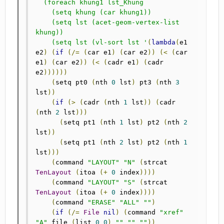
  (foreach khung1 lst_Khung

    (setq khung (car khung1))

    (setq lst (acet-geom-vertex-list 
khung))

    (setq lst (vl-sort lst '
(
lambda
(
e1 
e2
)
(
if
(/=
(
car e1
)
(
car e2
))
(<
(
car 
e1
)
(
car e2
))
(<
(
cadr e1
)
(
cadr 
e2
))))))
(
setq pt0 
(
nth 
0
 lst
)
 pt3 
(
nth 
3
lst
))
(
if
(>
(
cadr 
(
nth 
1
 lst
))
(
cadr 
(
nth 
2
 lst
)))
(
setq pt1	
(
nth 
1
 lst
)
 pt2	
(
nth 
2
lst
))
(
setq pt1	
(
nth 
2
 lst
)
 pt2	
(
nth 
1
lst
)))
(
command 
"LAYOUT"
"N"
(
strcat 
TenLayout
(
itoa 
(+
0
 index
))))
(
command 
"LAYOUT"
"S"
(
strcat 
TenLayout
(
itoa 
(+
0
 index
))))
(
command 
"ERASE"
"ALL"
""
)
(
if
(/=
File
nil
)
(
command 
"xref"
"A"
 file 
(
list 
0
0
)
""
""
""
))