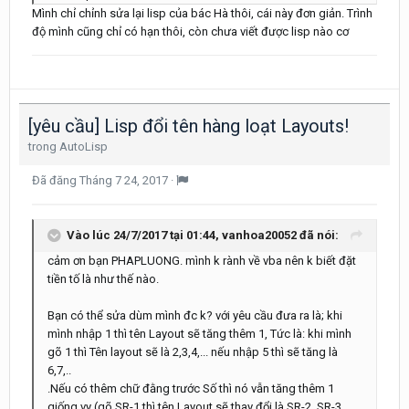
Mình chỉ chỉnh sửa lại lisp của bác Hà thôi, cái này đơn giản. Trình
độ mình cũng chỉ có hạn thôi, còn chưa viết được lisp nào cơ
[yêu cầu] Lisp đổi tên hàng loạt Layouts!
trong
AutoLisp
Đã đăng
Tháng 7 24, 2017
·
Vào lúc 24/7/2017 tại 01:44, vanhoa20052 đã nói:
cảm ơn bạn PHAPLUONG. mình k rành về vba nên k biết đặt
tiền tố là như thế nào.
Bạn có thể sửa dùm mình đc k? với yêu cầu đưa ra là; khi
mình nhập 1 thì tên Layout sẽ tăng thêm 1, Tức là: khi mình
gõ 1 thì Tên layout sẽ là 2,3,4,... nếu nhập 5 thì sẽ tăng là
6,7,..
.Nếu có thêm chữ đằng trước Số thì nó vẫn tăng thêm 1
giống vy (gõ SR-1 thì tên Layout sẽ thay đổi là SR-2, SR-3,