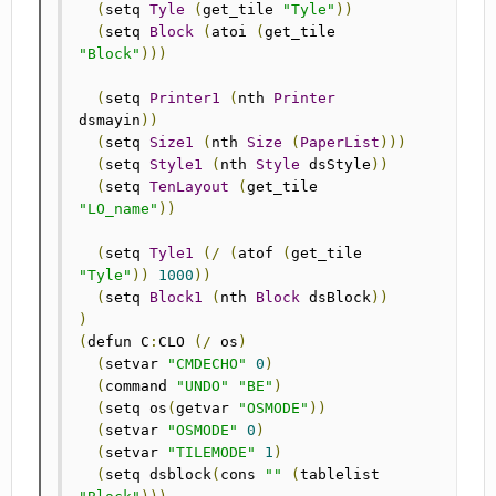
(
setq 
Tyle
(
get_tile 
"Tyle"
))
(
setq 
Block
(
atoi 
(
get_tile 
"Block"
)))
(
setq 
Printer1
(
nth 
Printer
dsmayin
))
(
setq 
Size1
(
nth 
Size
(
PaperList
)))
(
setq 
Style1
(
nth 
Style
 dsStyle
))
(
setq 
TenLayout
(
get_tile 
"LO_name"
))
(
setq 
Tyle1
(/
(
atof 
(
get_tile 
"Tyle"
))
1000
))
(
setq 
Block1
(
nth 
Block
 dsBlock
))
)
(
defun C
:
CLO 
(/
 os
)
(
setvar 
"CMDECHO"
0
)
(
command 
"UNDO"
"BE"
)
(
setq os
(
getvar 
"OSMODE"
))
(
setvar 
"OSMODE"
0
)
(
setvar 
"TILEMODE"
1
)
(
setq dsblock
(
cons 
""
(
tablelist 