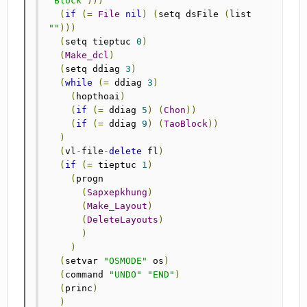
"Block"
)))
(
if
(=
File
nil
)
(
setq dsFile 
(
list 
""
)))
(
setq tieptuc 
0
)
(
Make_dcl
)
(
setq ddiag 
3
)
(
while
(=
 ddiag 
3
)
(
hopthoai
)
(
if
(=
 ddiag 
5
)
(
Chon
))
(
if
(=
 ddiag 
9
)
(
TaoBlock
))
)
(
vl
-
file
-
delete
 fl
)
(
if
(=
 tieptuc 
1
)
(
progn

(
Sapxepkhung
)
(
Make_Layout
)
(
DeleteLayouts
)
)
)
(
setvar 
"OSMODE"
 os
)
(
command 
"UNDO"
"END"
)
(
princ
)
)