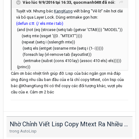
Vào lúc 9/9/2016 tại 16:33, quocmanh04tt đã nói:
Tuyệt vời. Nhưng bác
KangKung
viết bằng "Vê lờ" nên hơi dài
và bỏ qua Layer Lock. Dùng entmake gọn hơn:
(defun c:tt (/ els mte i tab)
(and (not (eq (strcase (setq tab (getvar 'CTAB))) "MODEL"))
(setq mte (ssget '((0 . "MTEXT"))))
(repeat (setq i (sslength mte))
(setq els (entget (ssname mte (setq i (1- i)))))
(foreach lay (vl-remove tab (layoutlist))
(entmake (subst (cons 410 lay) (assoc 410 els) els)))))
(princ))
Cảm ơn bác nhiệt tình giúp đỡ. Lisp của bác ngắn gọn mà đáp
ứng đúng nhu cầu ban đầu của e là chỉ copy Mtext, còn lisp của
bác @KhangKung thì có thể copy các đối tượng khác, vượt yêu
cầu của e. Cảm ơn 2 bác
Nhờ Chỉnh Viết Lisp Copy Mtext Ra Nhiều Layout 1 Lần
trong
AutoLisp