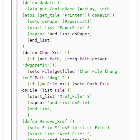
(defun Update ()

  (vla-put-ConfigName (ActLay) (nth 
(atoi (get_tile "Printer")) dsmayin))

  (setq dsPaper (PaperList))

  (start_list "PaperSize" 3)

  (mapcar '
add_list dsPaper
)
(
end_list
)
)
(
defun 
Chon_Xref
()
(
if
(
not
Path
)
(
setq 
Path
(
getvar 
"dwgprefix"
)))
(
setq 
File
(
getfiled 
"Chon File khung 
ten"
Path
"dwg"
2
))
(
if
(/=
File
nil
)
(
setq 
Path
File
dsFile 
(
list 
File
)))
(
start_list 
"Xref_File"
3
)
(
mapcar 
'add_list dsFile)

  (end_list)

  )

(defun Remove_Xref ()

  (setq File "" dsFile (list File))

  (start_list "Xref_File" 3)
