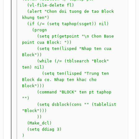
  (vl-file-delete fl)

  (alert "Chon doi tuong de tao Block 
khung ten")

  (if (/= (setq taphop(ssget)) nil)

    (progn

      (setq pt(getpoint "\n Chon Base 
point cua Block: "))

      (setq ten(lisped "Nhap ten cua 
Block"))

      (while (/= (tblsearch "Block" 
ten) nil)

	(setq ten(lisped "Trung ten 
Block da co. Nhap ten khac cho 
Block")))

      (command "BLOCK" ten pt taphop 
"")

      (setq dsblock(cons "" (tablelist 
"Block")))

      ))

  (Make_dcl)

  (setq ddiag 3)

)
