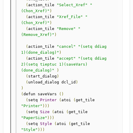
(
action_tile 
"Select_Xref"
"
(Chon_Xref)"
)
(
action_tile 
"Xref_File"
"
(Chon_Xref)"
)
(
action_tile 
"Remove"
"
(Remove_Xref)"
)
(
action_tile 
"cancel"
"(setq ddiag 
1)(done_dialog)"
)
(
action_tile 
"accept"
"(setq ddiag 
2)(setq tieptuc 1)(saveVars)
(done_dialog)"
)
(
start_dialog
)
(
unload_dialog dcl_id
)
)
(
defun saveVars	
()
(
setq 
Printer
(
atoi 
(
get_tile 
"Printer"
)))
(
setq 
Size
(
atoi 
(
get_tile 
"PaperSize"
)))
(
setq 
Style
(
atoi 
(
get_tile 
"Style"
)))