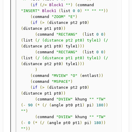
(
if
(/=
Block1
""
)
(
command 
"INSERT"
Block1
(
list 
0
0
)
""
""
""
))
(
command 
"ZOOM"
"E"
)
(
if
(>
(
distance pt2 pt0
)
(
distance pt1 pt0
))
(
command 
"RECTANG"
(
list 
0
0
)
(
list 
(
/ (distance pt2 pt0) tyle1) (/
(
distance pt1 pt0
)
 tyle1
)))
(
command 
"RECTANG"
(
list 
0
0
)
(
list 
(
/ (distance pt1 pt0) tyle1) (/
(
distance pt2 pt0
)
 tyle1
)))
)
(
command 
"MVIEW"
"O"
(
entlast
))
(
command 
"MSPACE"
)
(
if
(>
(
distance pt2 pt0
)
(
distance pt1 pt0
))
(
command 
"DVIEW"
 khung 
""
"TW"
(-
90
(*
(/
(
angle pt0 pt1
)
 pi
)
180
))
""
)
(
command 
"DVIEW"
 khung 
""
"TW"
(-
0
(*
(/
(
angle pt0 pt1
)
 pi
)
180
))
""
))