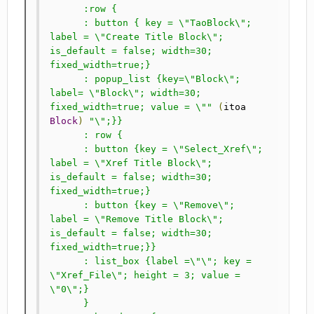
      :row {

      : button { key = \"TaoBlock\"; 
label = \"Create Title Block\"; 
is_default = false; width=30; 
fixed_width=true;}

      : popup_list {key=\"Block\"; 
label= \"Block\"; width=30; 
fixed_width=true; value = \""
(
itoa 
Block
)
"\";}}

      : row {

      : button {key = \"Select_Xref\"; 
label = \"Xref Title Block\"; 
is_default = false; width=30; 
fixed_width=true;}

      : button {key = \"Remove\"; 
label = \"Remove Title Block\"; 
is_default = false; width=30; 
fixed_width=true;}}

      : list_box {label =\"\"; key = 
\"Xref_File\"; height = 3; value = 
\"0\";}

      }
