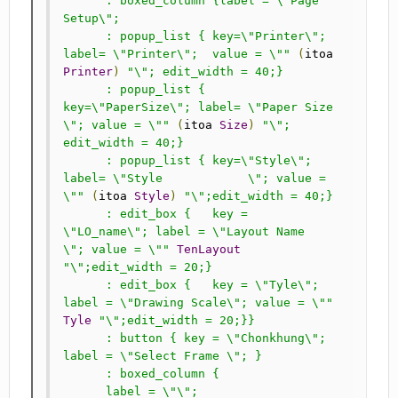
      : boxed_column {label = \"Page 
Setup\";

      : popup_list { key=\"Printer\"; 
label= \"Printer\";  value = \""
(
itoa 
Printer
)
"\"; edit_width = 40;}

      : popup_list { 
key=\"PaperSize\"; label= \"Paper Size   
\"; value = \""
(
itoa 
Size
)
"\"; 
edit_width = 40;}

      : popup_list { key=\"Style\"; 
label= \"Style            \"; value = 
\""
(
itoa 
Style
)
"\";edit_width = 40;}

      : edit_box {   key = 
\"LO_name\"; label = \"Layout Name  
\"; value = \""
TenLayout
"\";edit_width = 20;}

      : edit_box {   key = \"Tyle\"; 
label = \"Drawing Scale\"; value = \""
Tyle
"\";edit_width = 20;}}

      : button { key = \"Chonkhung\"; 
label = \"Select Frame \"; }

      : boxed_column {

      label = \"\";
