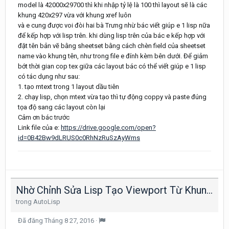
model là 42000x29700 thì khi nhập tỷ lệ là 100 thì layout sẽ là các
khung 420x297 vừa với khung xref luôn
và e cung được voi đòi hai bà Trưng nhừ bác viết giúp e 1 lisp nữa
để kếp hợp với lisp trên. khi dùng lisp trên của bác e kếp hợp với
đặt tên bản vẽ bằng sheetset bằng cách chèn field của sheetset
name vào khung tên, như trong file e đính kèm bên dưới. Để giảm
bớt thời gian cop tex giữa các layout bác có thể viết giúp e 1 lisp
có tác dụng như sau:
1. tạo mtext trong 1 layout dầu tiên
2. chạy lisp, chọn mtext vừa tạo thì tự động coppy và paste đúng
tọa độ sang các layout còn lại
Cảm ơn bác trước
Link file của e:
https://drive.google.com/open?
id=0B42Bw9dLRUS0c0RhNzRuSzAyWms
Nhờ Chỉnh Sửa Lisp Tạo Viewport Từ Khung Chọn Bên Model
trong
AutoLisp
Đã đăng
Tháng 8 27, 2016
·