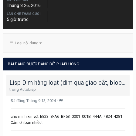
Tháng 8 26, 2016
LẦN GHÉ THĂM CUỐI
5 giờ trước
Loại nội dung
BÀI ĐĂNG ĐƯỢC ĐĂNG BỞI PHAPLUONG
Lisp Dim hàng loạt (dim qua giao cắt, block, bán kính, vát góc, ...)
trong
AutoLisp
Đã đăng
Tháng 9 13, 2024
·
cho mình xin với: E823_8FA6_BF53_0001_001B_444A_4824_4281
Cảm ơn bạn nhiều!