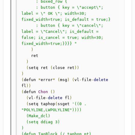
      : boxed_row {

      : button { key = \"accept\"; 
label = \" OK \"; width=30; 
fixed_width=true; is_default = true;}

      : button { key = \"cancel\"; 
label = \"Cancel\"; is_default = 
false; is_cancel = true; width=30; 
fixed_width=true;}}}} "
)
    ret

)
(
setq ret 
(
close ret
))
)
(
defun 
*
error
*
(
msg
)
(
vl
-
file
-
delete
fl
))
(
defun 
Chon
()
(
vl
-
file
-
delete
 fl
)
(
setq taphop
(
ssget 
'((0 . 
"POLYLINE,LWPOLYLINE"))))

  (Make_dcl)

  (setq ddiag 3)

)

(defun TaoBlock (/ taphop pt)
