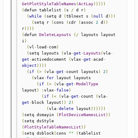
GetPlotStyleTableNames
(
ActLay
)))))
(
defun tablelist 
(
s 
/
 d r
)
(
while
(
setq d 
(
tblnext s 
(
null
 d
)))
(
setq r 
(
cons 
(
cdr 
(
assoc 
2
 d
))
r
))))
(
defun 
DeleteLayouts
(/
 layouts layout 
i
)
(
vl
-
load
-
com
)
(
setq	layouts	
(
vla
-
get
-
Layouts
(
vla
-
get
-
activedocument 
(
vlax
-
get
-
acad
-
object
))))
(
if
(>
(
vla
-
get
-
count layouts
)
2
)
(
vlax
-
for
 layout layouts

(
if
(=
(
vla
-
get
-
ModelType
layout
)
:
vlax
-
false
)
(
if
(<
(
vla
-
get
-
count 
(
vla
-
get
-
block layout
))
2
)
(
vla
-
delete
 layout
))))))
(
setq dsmayin 
(
PlotDeviceNamesList
))
(
setq dsStyle 
(
PlotStyleTableNamesList
))
(
setq dsblock
(
cons 
""
(
tablelist 