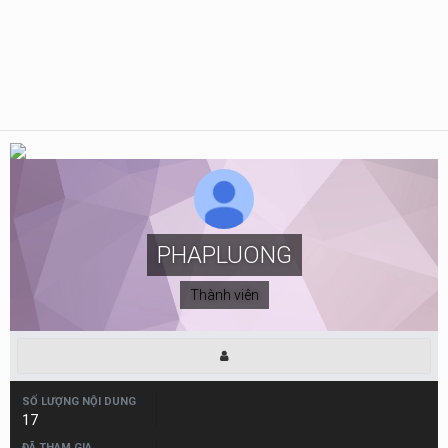
PHAPLUONG
Thành viên
SỐ LƯỢNG NỘI DUNG
17
ĐÃ THAM GIA