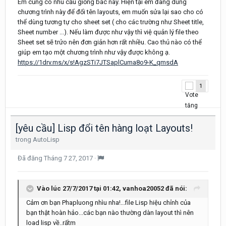
Em cũng có nhu cầu giống bác này. Hiện tại em đang dùng
chương trình này để đổi tên layouts, em muốn sửa lại sao cho có
thể dùng tương tự cho sheet set ( cho các trường như Sheet title,
Sheet number ...). Nếu làm được như vậy thì việ quản lý file theo
Sheet set sẽ trửo nên đơn giản hơn rất nhiều. Cao thủ nào có thể
giúp em tạo một chương trình như vậy được không ạ.
https://1drv.ms/x/s!AgzSTi7JTSaplCuma8o9-K_qmsdA
1
[yêu cầu] Lisp đổi tên hàng loạt Layouts!
trong
AutoLisp
Đã đăng
Tháng 7 27, 2017
·
Vào lúc 27/7/2017 tại 01:42, vanhoa20052 đã nói:
Cảm ơn bạn Phapluong nhìu nha!...file Lisp hiệu chỉnh của
bạn thật hoàn hảo...các bạn nào thường dàn layout thì nên
load lisp về..rấtm