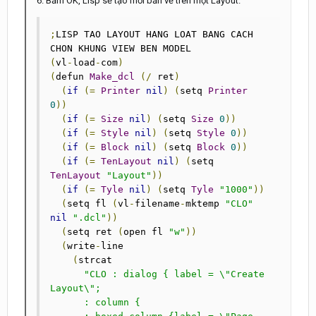
6. Bấm OK, Lisp sẽ tạo mỗi bản vẽ trên một Layout.
;
LISP TAO LAYOUT HANG LOAT BANG CACH 
(
vl
-
load
-
com
)
(
defun 
Make_dcl
(/
 ret
)
(
if
(=
Printer
nil
)
(
setq 
Printer
0
))
(
if
(=
Size
nil
)
(
setq 
Size
0
))
(
if
(=
Style
nil
)
(
setq 
Style
0
))
(
if
(=
Block
nil
)
(
setq 
Block
0
))
(
if
(=
TenLayout
nil
)
(
setq 
TenLayout
"Layout"
))
(
if
(=
Tyle
nil
)
(
setq 
Tyle
"1000"
))
(
setq fl 
(
vl
-
filename
-
mktemp 
"CLO"
nil
".dcl"
))
(
setq ret 
(
open fl 
"w"
))
(
write
-
line

(
strcat

"CLO : dialog { label = \"Create 
Layout\";

      : column {
