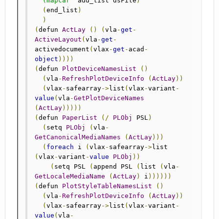
  (mapcar '
add_list dsFile
)
(
end_list
)
)
(
defun 
ActLay
()
(
vla
-
get
-
ActiveLayout
(
vla
-
get
-
activedocument
(
vlax
-
get
-
acad
-
object
))))
(
defun 
PlotDeviceNamesList
()
(
vla
-
RefreshPlotDeviceInfo
(
ActLay
))
(
vlax
-
safearray
->
list
(
vlax
-
variant
-
value
(
vla
-
GetPlotDeviceNames
(
ActLay
)))))
(
defun 
PaperList
(/
PLObj
 PSL
)
(
setq 
PLObj
(
vla
-
GetCanonicalMediaNames
(
ActLay
)))
(
foreach
 i 
(
vlax
-
safearray
->
list 
(
vlax
-
variant
-
value
PLObj
))
(
setq PSL 
(
append PSL 
(
list 
(
vla
-
GetLocaleMediaName
(
ActLay
)
 i
))))))
(
defun 
PlotStyleTableNamesList
()
(
vla
-
RefreshPlotDeviceInfo
(
ActLay
))
(
vlax
-
safearray
->
list
(
vlax
-
variant
-
value
(
vla
-