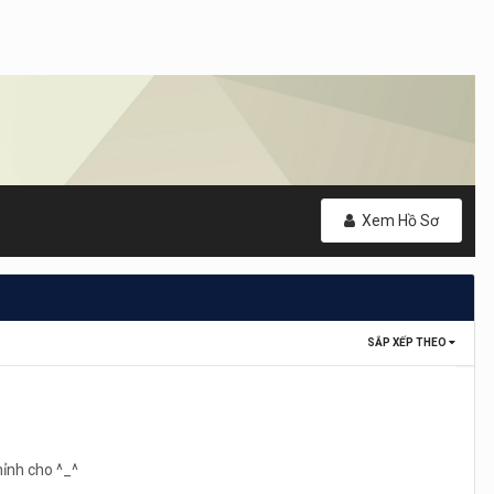
Xem Hồ Sơ
SẮP XẾP THEO
hỉnh cho ^_^