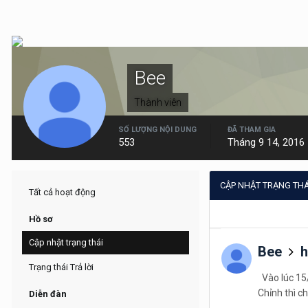
Bee
Thành viên
SỐ LƯỢNG NỘI DUNG
ĐÃ THAM GIA
553
Tháng 9 14, 2016
CẬP NHẬT TRẠNG THÁ
Tất cả hoạt động
Hồ sơ
Cập nhật trạng thái
Bee
h
Trạng thái Trả lời
Vào lúc 15/
Chỉnh thì c
Diễn đàn