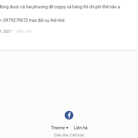
đùng được cả hai phương để coppy cả bảng thì chi phí thế nào ạ
h: 0979279072 trao đổi cụ thể nhé.
7, 2021
Báo cáo
Theme
Liên hệ
Diễn đàn CADViet