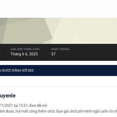
LẦN GHÉ THĂM CUỐI
NGÀY TRÚNG
Tháng 6 6, 2025
37
I ĐƯỢC ĐĂNG BỞI BEE
uyenle
1/2021 tại 10:51, Bee đã nói:
hỉnh được, hơi mất công thêm chút. Bạn gửi chút phí mình ngồi cafe rồi c