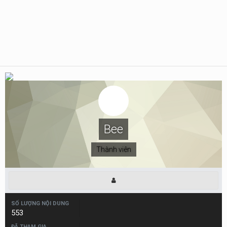
Bee
Thành viên
SỐ LƯỢNG NỘI DUNG
553
ĐÃ THAM GIA