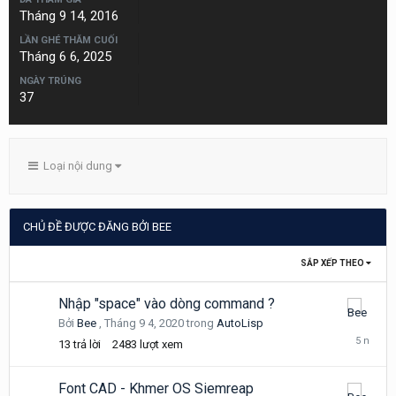
Tháng 9 14, 2016
LẦN GHÉ THĂM CUỐI
Tháng 6 6, 2025
NGÀY TRÚNG
37
Loại nội dung
CHỦ ĐỀ ĐƯỢC ĐĂNG BỞI BEE
SẮP XẾP THEO
Nhập "space" vào dòng command ?
Tháng
Bởi
Bee
,
Tháng 9 4, 2020
trong
AutoLisp
9
13
trả lời
2483
lượt xem
6,
2020
Font CAD - Khmer OS Siemreap