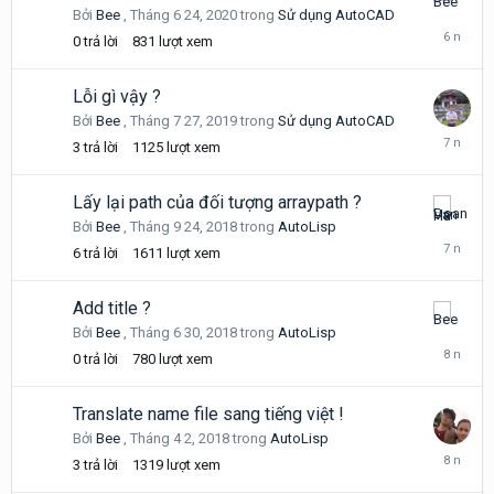
Tháng
Bởi
Bee
,
Tháng 6 24, 2020
trong
Sử dụng AutoCAD
6
0
trả lời
831
lượt xem
24,
2020
Lỗi gì vậy ?
Bởi
Bee
,
Tháng 7 27, 2019
trong
Sử dụng AutoCAD
Tháng
3
trả lời
1125
lượt xem
7
28,
2019
Lấy lại path của đối tượng arraypath ?
Tháng
Bởi
Bee
,
Tháng 9 24, 2018
trong
AutoLisp
9
6
trả lời
1611
lượt xem
26,
2018
Add title ?
Tháng
Bởi
Bee
,
Tháng 6 30, 2018
trong
AutoLisp
6
0
trả lời
780
lượt xem
30,
2018
Translate name file sang tiếng việt !
Bởi
Bee
,
Tháng 4 2, 2018
trong
AutoLisp
Tháng
3
trả lời
1319
lượt xem
4
2,