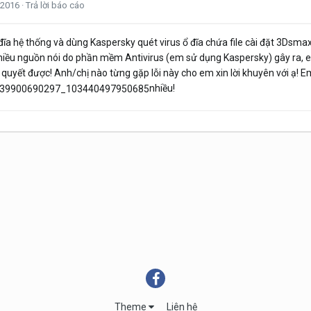
 2016
·
Trả lời báo cáo
đĩa hệ thống và dùng Kaspersky quét virus ổ đĩa chứa file cài đặt 3Dsmax,
hiều nguồn nói do phần mềm Antivirus (em sử dụng Kaspersky) gây ra, em 
ải quyết được! Anh/chị nào từng gặp lỗi này cho em xin lời khuyên với ạ! 
nhiều!
Theme
Liên hệ