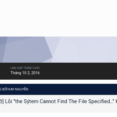
LẦN GHÉ THĂM CUỐI
Tháng 10 2, 2016
G BỞI KAY NGUYỄN
] Lỗi ''the Sýtem Cannot Find The File Specified...