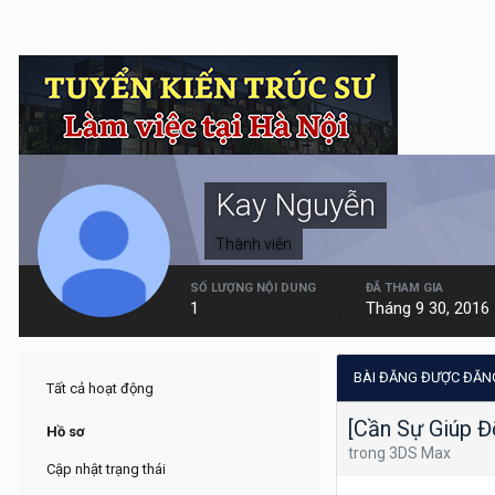
Kay Nguyễn
Thành viên
SỐ LƯỢNG NỘI DUNG
ĐÃ THAM GIA
1
Tháng 9 30, 2016
BÀI ĐĂNG ĐƯỢC ĐĂN
Tất cả hoạt động
[Cần Sự Giúp Đỡ
Hồ sơ
trong
3DS Max
Cập nhật trạng thái