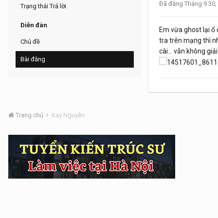
Đã đăng
Tháng 9 30,
Trạng thái Trả lời
Diễn đàn
Em vừa ghost lại ổ 
tra trên mạng thì n
Chủ đề
cài... vẫn không gi
Bài đăng
Trang chủ
Kay Nguyễn