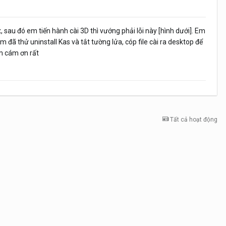
 sau đó em tiến hành cài 3D thì vướng phải lỗi này [hình dưới]. Em
đã thử uninstall Kas và tắt tường lửa, cóp file cài ra desktop để
Em cám ơn rất
Tất cả hoạt động