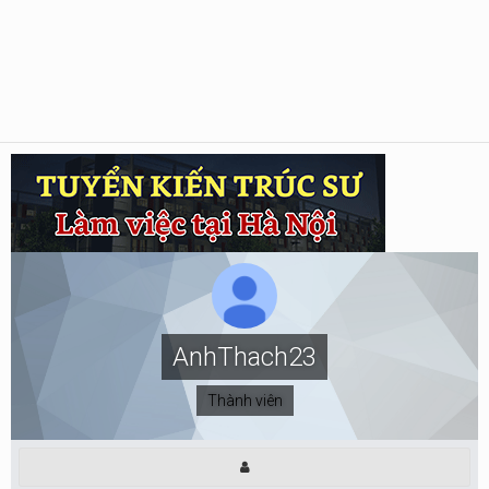
AnhThach23
Thành viên