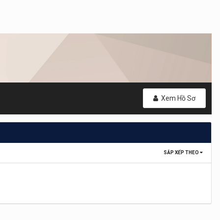
Xem Hồ Sơ
SẮP XẾP THEO