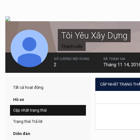
Tôi Yêu Xây Dựng
Thành viên
SỐ LƯỢNG NỘI DUNG
ĐÃ THAM GIA
2
Tháng 11 14, 201
CẬP NHẬT TRẠNG THÁ
Tất cả hoạt động
Hồ sơ
Cập nhật trạng thái
Trạng thái Trả lời
Diễn đàn