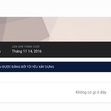
LẦN GHÉ THĂM CUỐI
6
Tháng 11 14, 2016
I ĐƯỢC ĐĂNG BỞI TÔI YÊU XÂY DỰNG
Không có gì ở đây