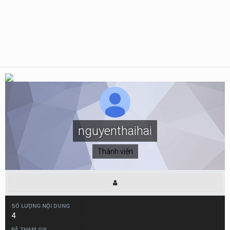
nguyenthaihai
Thành viên
SỐ LƯỢNG NỘI DUNG
4
ĐÃ THAM GIA