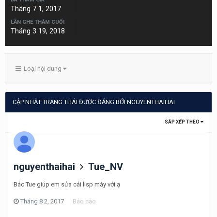
Tháng 7 1, 2017
LẦN GHÉ THĂM CUỐI
Tháng 3 19, 2018
Loại nội dung
CẬP NHẬT TRẠNG THÁI ĐƯỢC ĐĂNG BỞI NGUYENTHAIHAI
SẮP XẾP THEO
nguyenthaihai
Tue_NV
Bác Tue giúp em sửa cái lisp mày với ạ
Tháng 8 2, 2017
Báo cáo