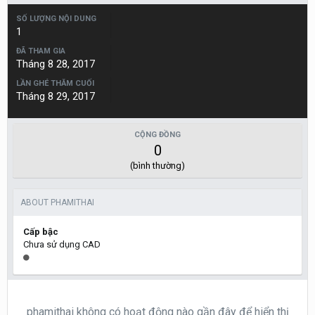
SỐ LƯỢNG NỘI DUNG
1
ĐÃ THAM GIA
Tháng 8 28, 2017
LẦN GHÉ THĂM CUỐI
Tháng 8 29, 2017
CỘNG ĐỒNG
0
(bình thường)
ABOUT PHAMITHAI
Cấp bậc
Chưa sử dụng CAD
phamithai không có hoạt động nào gần đây để hiển thị