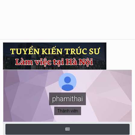
phamithai
Thành viên