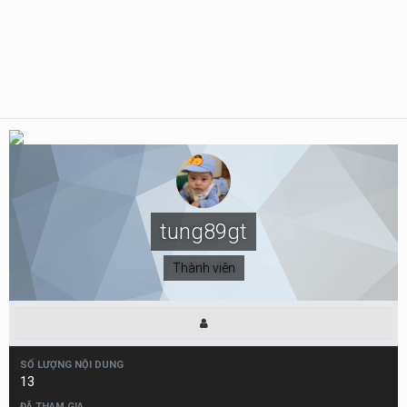
tung89gt
Thành viên
SỐ LƯỢNG NỘI DUNG
13
ĐÃ THAM GIA