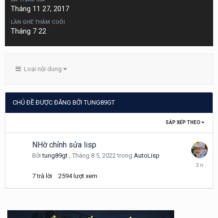
Tháng 11 27, 2017
LẦN GHÉ THĂM CUỐI
Tháng 7 22
Loại nội dung
CHỦ ĐỀ ĐƯỢC ĐĂNG BỞI TUNG89GT
SẮP XẾP THEO
NHờ chỉnh sửa lisp
Bởi
tung89gt
,
Tháng 8 5, 2022
trong
AutoLisp
Tháng
8
7
trả lời
2594
lượt xem
8,
2022