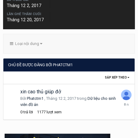
Tháng 12 2, 2017
LẦN GHÉ THĂM CUỐI
Tháng 12 20, 2017
Loại nội dung
CHỦ ĐỀ ĐƯỢC ĐĂNG BỞI PHATCTM1
SẮP XẾP THEO
xin cao thủ giúp đở
Bởi
Phatctm1
,
Tháng 12 2, 2017
trong
Dữ liệu cho sinh
Tháng
viên đồ án
12
0
trả lời
1177
lượt xem
2,
2017