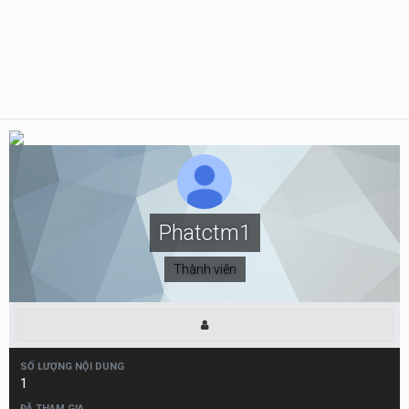
Phatctm1
Thành viên
SỐ LƯỢNG NỘI DUNG
1
ĐÃ THAM GIA