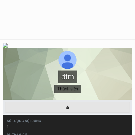
dtm
Thành viên
SỐ LƯỢNG NỘI DUNG
1
ĐÃ THAM GIA