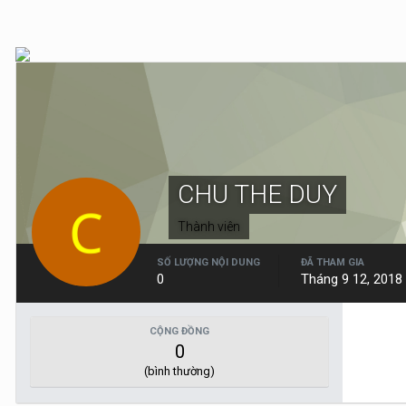
CHU THE DUY
Thành viên
SỐ LƯỢNG NỘI DUNG
ĐÃ THAM GIA
0
Tháng 9 12, 2018
CỘNG ĐỒNG
0
(bình thường)