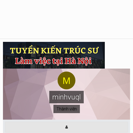
minhvuql
Thành viên