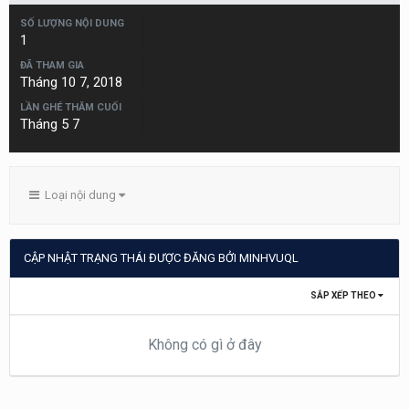
SỐ LƯỢNG NỘI DUNG
1
ĐÃ THAM GIA
Tháng 10 7, 2018
LẦN GHÉ THĂM CUỐI
Tháng 5 7
Loại nội dung
CẬP NHẬT TRẠNG THÁI ĐƯỢC ĐĂNG BỞI MINHVUQL
SẮP XẾP THEO
Không có gì ở đây