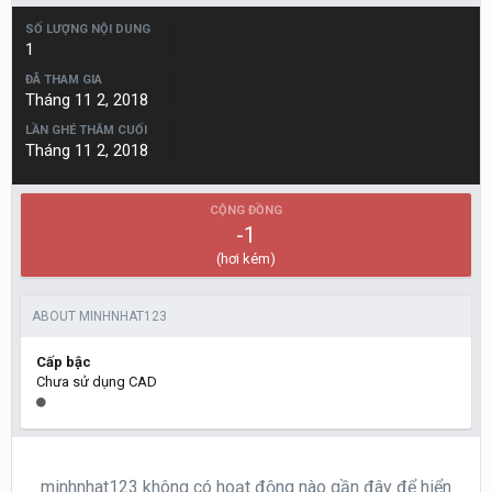
SỐ LƯỢNG NỘI DUNG
1
ĐÃ THAM GIA
Tháng 11 2, 2018
LẦN GHÉ THĂM CUỐI
Tháng 11 2, 2018
CỘNG ĐỒNG
-1
(hơi kém)
ABOUT MINHNHAT123
Cấp bậc
Chưa sử dụng CAD
minhnhat123 không có hoạt động nào gần đây để hiển