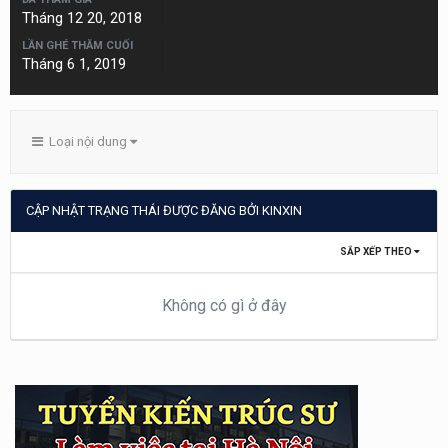
Tháng 12 20, 2018
LẦN GHÉ THĂM CUỐI
Tháng 6 1, 2019
Loại nội dung
CẬP NHẬT TRẠNG THÁI ĐƯỢC ĐĂNG BỞI KINXIN
SẮP XẾP THEO
Không có gì ở đây