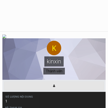
kinxin
Thành viên
SỐ LƯỢNG NỘI DUNG
1
ĐÃ THAM GIA