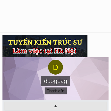
duogdag
Thành viên