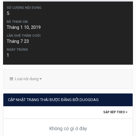
SỐ LƯỢNG NỘI DUNG
5
ĐÃ THAM GIA
Tháng 1 10, 2019
LẦN GHÉ THĂM CUỐI
Tháng 7 23
NGÀY TRÚNG
1
Loại nội dung
CẬP NHẬT TRẠNG THÁI ĐƯỢC ĐĂNG BỞI DUOGDAG
SẮP XẾP THEO
Không có gì ở đây