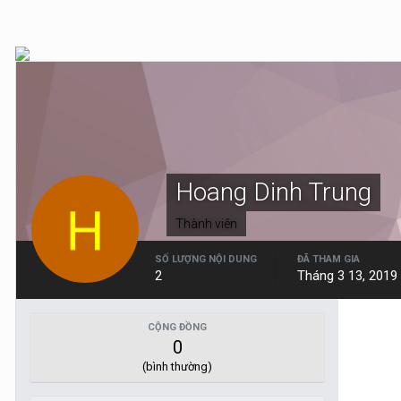
Hoang Dinh Trung
Thành viên
SỐ LƯỢNG NỘI DUNG
ĐÃ THAM GIA
2
Tháng 3 13, 2019
CỘNG ĐỒNG
0
(bình thường)