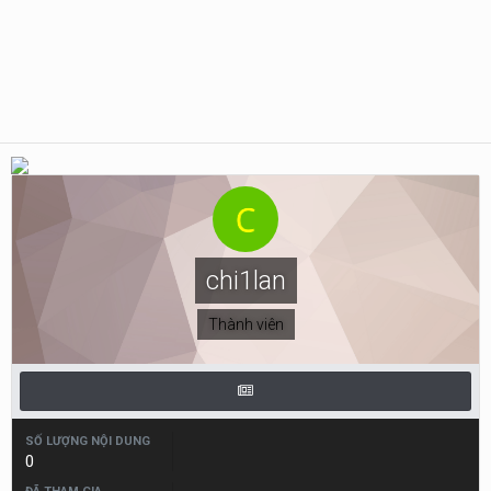
chi1lan
Thành viên
SỐ LƯỢNG NỘI DUNG
0