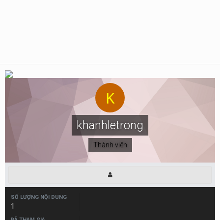
khanhletrong
Thành viên
SỐ LƯỢNG NỘI DUNG
1
ĐÃ THAM GIA