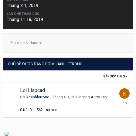
Tháng 8 1, 2019
LẦN GHÉ THĂM CUỐI
Tháng 11 18, 2019
Loại nội dung
CHỦ ĐỀ ĐƯỢC ĐĂNG BỞI KHANHLETRONG
SẮP XẾP THEO
Lỗi Lispcad
Bởi
khanhletrong
,
Tháng 8 1, 2019
trong
AutoLisp
Tháng
8
0
trả lời
562
lượt xem
1,
2019