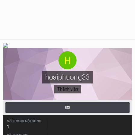
hoaiphuong33
Thành viên
SỐ LƯỢNG NỘI DUNG
1