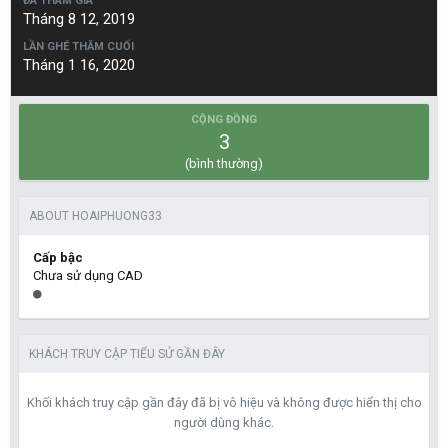
ĐÃ THAM GIA
Tháng 8 12, 2019
LẦN GHÉ THĂM CUỐI
Tháng 1 16, 2020
CỘNG ĐỒNG
3
(bình thường)
ABOUT HOAIPHUONG33
Cấp bậc
Chưa sử dụng CAD
KHÁCH TRUY CẬP TIỂU SỬ GẦN ĐÂY
Khối khách truy cập gần đây đã bị vô hiệu và không được hiển thị cho
người dùng khác.