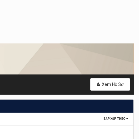
Xem Hồ Sơ
SẮP XẾP THEO