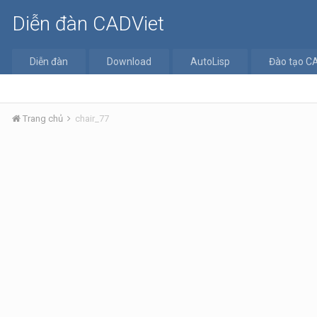
Diễn đàn CADViet
Diễn đàn
Download
AutoLisp
Đào tạo C
Trang chủ
chair_77