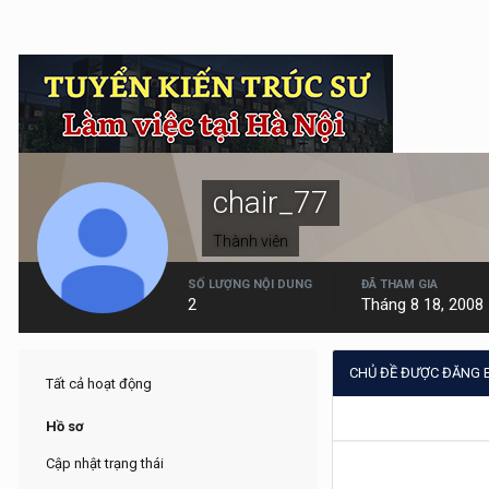
chair_77
Thành viên
SỐ LƯỢNG NỘI DUNG
ĐÃ THAM GIA
2
Tháng 8 18, 2008
CHỦ ĐỀ ĐƯỢC ĐĂNG B
Tất cả hoạt động
Hồ sơ
Cập nhật trạng thái