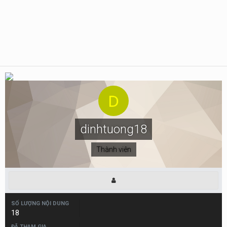
dinhtuong18
Thành viên
SỐ LƯỢNG NỘI DUNG
18
ĐÃ THAM GIA