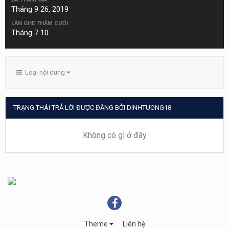
Tháng 9 26, 2019
LẦN GHÉ THĂM CUỐI
Tháng 7 10
Loại nội dung
TRẠNG THÁI TRẢ LỜI ĐƯỢC ĐĂNG BỞI DINHTUONG18
Không có gì ở đây
Theme
Liên hệ