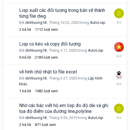
2022
Lisp xuất các đối tượng trong bản vẽ thành
từng file dwg
Tháng
Bởi
dinhtuong18
,
Tháng 10 22, 2020
trong
AutoLisp
10
2
trả lời
1112
lượt xem
22,
2020
Lisp co kéo và copy đối tượng
Bởi
dinhtuong18
,
Tháng 5 11, 2020
trong
AutoLisp
Tháng
6
trả lời
2185
lượt xem
6
25,
2020
vẽ hình chữ nhật từ file excel
Bởi
dinhtuong18
,
Tháng 3 27, 2020
trong
Lập trình
Tháng
khác
3
1
trả lời
1982
lượt xem
27,
2020
Nhờ các bác viết hộ em lisp đo độ dài và ghi
tọa độ điểm của đường line,polyline
Tháng
Bởi
dinhtuong18
,
Tháng 9 26, 2019
trong
AutoLisp
9
2
trả lời
871
lượt xem
27,