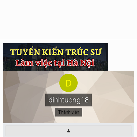
dinhtuong18
Thành viên