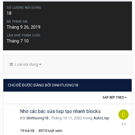
SỐ LƯỢNG NỘI DUNG
18
ĐÃ THAM GIA
Tháng 9 26, 2019
LẦN GHÉ THĂM CUỐI
Tháng 7 10
Loại nội dung
CHỦ ĐỀ ĐƯỢC ĐĂNG BỞI DINHTUONG18
SẮP XẾP THEO
Nhờ các bác sửa lisp tạo nhanh blocks
Bởi
dinhtuong18
,
Tháng 10 11, 2022
trong
AutoLisp
Tháng
10
19
trả lời
4974
lượt xem
13,