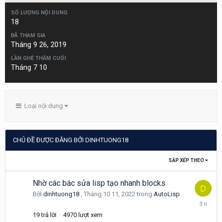
SỐ LƯỢNG NỘI DUNG
18
ĐÃ THAM GIA
Tháng 9 26, 2019
LẦN GHÉ THĂM CUỐI
Tháng 7 10
Loại nội dung
CHỦ ĐỀ ĐƯỢC ĐĂNG BỞI DINHTUONG18
SẮP XẾP THEO
Nhờ các bác sửa lisp tạo nhanh blocks
Bởi
dinhtuong18
,
Tháng 10 11, 2022
trong
AutoLisp
Tháng
10
19
trả lời
4970
lượt xem
13,