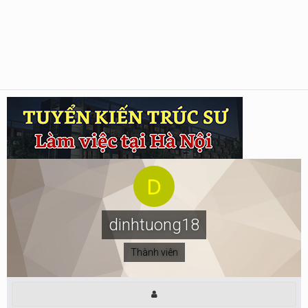
dinhtuong18
Thành viên