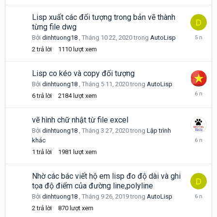
2022
Lisp xuất các đối tượng trong bản vẽ thành
từng file dwg
Tháng
Bởi
dinhtuong18
,
Tháng 10 22, 2020
trong
AutoLisp
10
2
trả lời
1110
lượt xem
22,
2020
Lisp co kéo và copy đối tượng
Bởi
dinhtuong18
,
Tháng 5 11, 2020
trong
AutoLisp
Tháng
6
trả lời
2184
lượt xem
6
25,
2020
vẽ hình chữ nhật từ file excel
Bởi
dinhtuong18
,
Tháng 3 27, 2020
trong
Lập trình
Tháng
khác
3
1
trả lời
1981
lượt xem
27,
2020
Nhờ các bác viết hộ em lisp đo độ dài và ghi
tọa độ điểm của đường line,polyline
Tháng
Bởi
dinhtuong18
,
Tháng 9 26, 2019
trong
AutoLisp
9
2
trả lời
870
lượt xem
27,