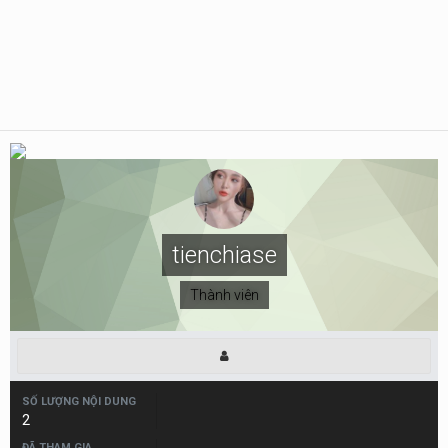
tienchiase
Thành viên
SỐ LƯỢNG NỘI DUNG
2
ĐÃ THAM GIA