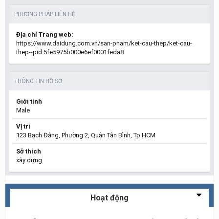
PHƯƠNG PHÁP LIÊN HỆ
Địa chỉ Trang web:
https://www.daidung.com.vn/san-pham/ket-cau-thep/ket-cau-
thep--pid.5fe5975b000e6ef0001feda8
THÔNG TIN HỒ SƠ
Giới tính
Male
Vị trí
123 Bạch Đằng, Phường 2, Quận Tân Bình, Tp HCM
Sở thích
xây dựng
Hoạt động