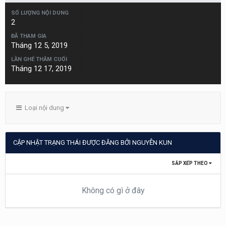
SỐ LƯỢNG NỘI DUNG
2
ĐÃ THAM GIA
Tháng 12 5, 2019
LẦN GHÉ THĂM CUỐI
Tháng 12 17, 2019
Loại nội dung
CẬP NHẬT TRẠNG THÁI ĐƯỢC ĐĂNG BỞI NGUYỄN KUN
SẮP XẾP THEO
Không có gì ở đây