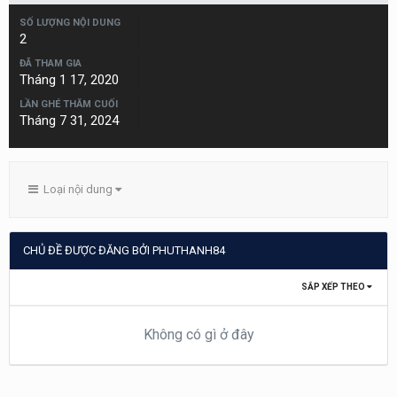
SỐ LƯỢNG NỘI DUNG
2
ĐÃ THAM GIA
Tháng 1 17, 2020
LẦN GHÉ THĂM CUỐI
Tháng 7 31, 2024
Loại nội dung
CHỦ ĐỀ ĐƯỢC ĐĂNG BỞI PHUTHANH84
SẮP XẾP THEO
Không có gì ở đây