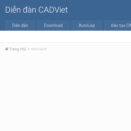
Diễn đàn CADViet
Diễn đàn
Download
AutoLisp
Đào tạo C
Trang chủ
okhzxaot