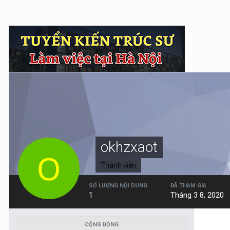
okhzxaot
Thành viên
SỐ LƯỢNG NỘI DUNG
ĐÃ THAM GIA
1
Tháng 3 8, 2020
CỘNG ĐỒNG