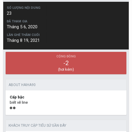
SỐ LƯỢNG NỘI DUNG
23
ĐÃ THAM GIA
Tháng 5 6, 2020
LẦN GHÉ THĂM CUỐI
Tháng 8 19, 2021
CỘNG ĐỒNG
-2
(hơi kém)
ABOUT HAIHA90
Cấp bậc
biết vẽ line
KHÁCH TRUY CẬP TIỂU SỬ GẦN ĐÂY