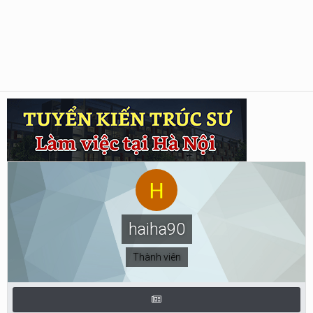
haiha90
Thành viên