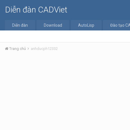
Diễn đàn CADViet
Diễn đàn
Download
AutoLisp
Đào tạo C
Trang chủ
anhducph12332