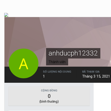
anhducph12332
Thành viên
SỐ LƯỢNG NỘI DUNG
ĐÃ THAM GIA
1
Tháng 3 15, 2021
CỘNG ĐỒNG
0
(bình thường)