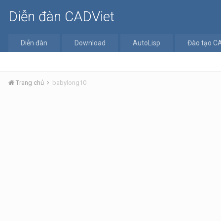
Diễn đàn CADViet
Diễn đàn
Download
AutoLisp
Đào tạo C
Trang chủ
babylong10