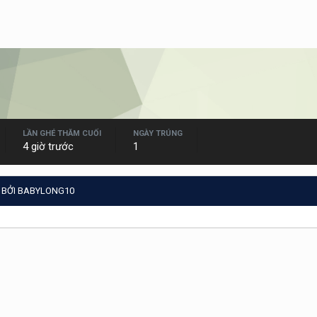
LẦN GHÉ THĂM CUỐI
NGÀY TRÚNG
4 giờ trước
1
 BỞI BABYLONG10