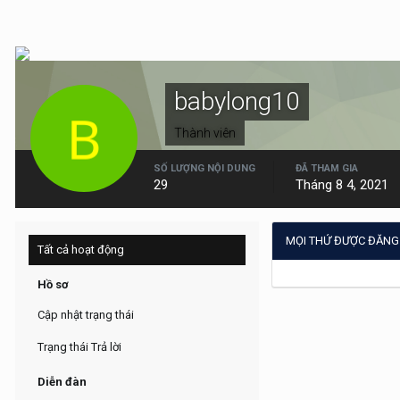
babylong10
Thành viên
SỐ LƯỢNG NỘI DUNG
ĐÃ THAM GIA
29
Tháng 8 4, 2021
MỌI THỨ ĐƯỢC ĐĂNG
Tất cả hoạt động
Hồ sơ
Cập nhật trạng thái
Trạng thái Trả lời
Diễn đàn