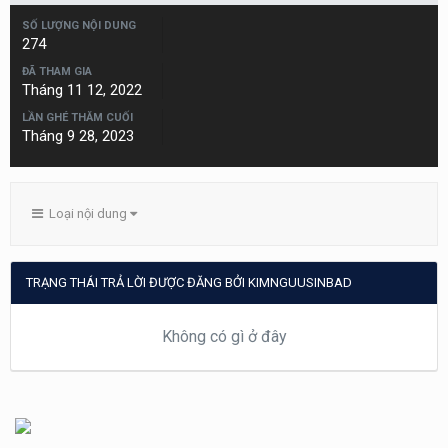
SỐ LƯỢNG NỘI DUNG
274
ĐÃ THAM GIA
Tháng 11 12, 2022
LẦN GHÉ THĂM CUỐI
Tháng 9 28, 2023
Loại nội dung
TRẠNG THÁI TRẢ LỜI ĐƯỢC ĐĂNG BỞI KIMNGUUSINBAD
Không có gì ở đây