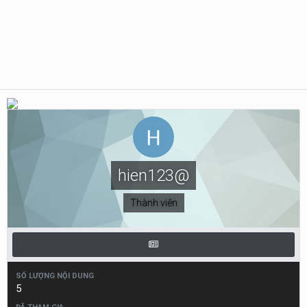
hien123@
Thành viên
SỐ LƯỢNG NỘI DUNG
5