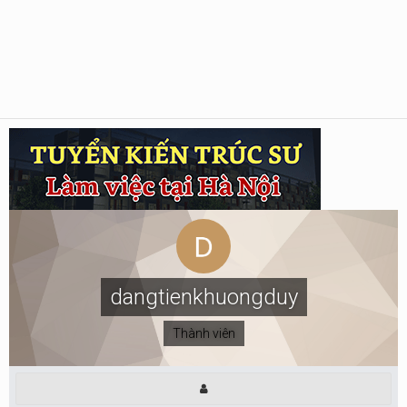
dangtienkhuongduy
Thành viên