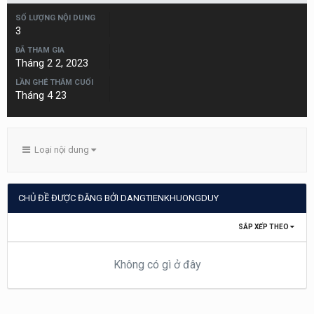
SỐ LƯỢNG NỘI DUNG
3
ĐÃ THAM GIA
Tháng 2 2, 2023
LẦN GHÉ THĂM CUỐI
Tháng 4 23
Loại nội dung
CHỦ ĐỀ ĐƯỢC ĐĂNG BỞI DANGTIENKHUONGDUY
SẮP XẾP THEO
Không có gì ở đây