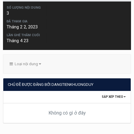
SỐ LƯỢNG NỘI DUNG
3
ĐÃ THAM GIA
Tháng 2 2, 2023
LẦN GHÉ THĂM CUỐI
Tháng 4 23
Loại nội dung
CHỦ ĐỀ ĐƯỢC ĐĂNG BỞI DANGTIENKHUONGDUY
SẮP XẾP THEO
Không có gì ở đây