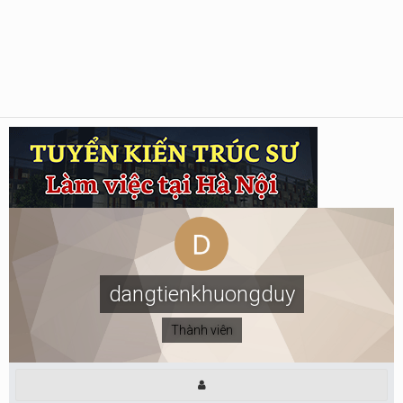
dangtienkhuongduy
Thành viên